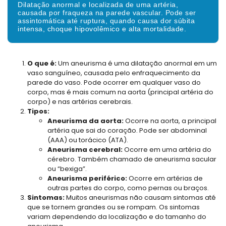
Dilatação anormal e localizada de uma artéria,
causada por fraqueza na parede vascular. Pode ser
assintomática até ruptura, quando causa dor súbita
intensa, choque hipovolêmico e alta mortalidade.
O que é:
Um aneurisma é uma dilatação anormal em um
vaso sanguíneo, causada pelo enfraquecimento da
parede do vaso. Pode ocorrer em qualquer vaso do
corpo, mas é mais comum na aorta (principal artéria do
corpo) e nas artérias cerebrais.
Tipos:
Aneurisma da aorta:
Ocorre na aorta, a principal
artéria que sai do coração. Pode ser abdominal
(AAA) ou torácico (ATA).
Aneurisma cerebral:
Ocorre em uma artéria do
cérebro. Também chamado de aneurisma sacular
ou “bexiga”.
Aneurisma periférico:
Ocorre em artérias de
outras partes do corpo, como pernas ou braços.
Sintomas:
Muitos aneurismas não causam sintomas até
que se tornem grandes ou se rompam. Os sintomas
variam dependendo da localização e do tamanho do