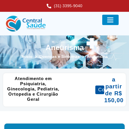
(31) 3395-9040
Aneurisma
Início
Doenças e Sintomas
Aneurisma
Atendimento em
a
Psiquiatria,
partir
Ginecologia, Pediatria,
Consultas
de R$
Ortopedia e Cirurgião
Geral
150,00