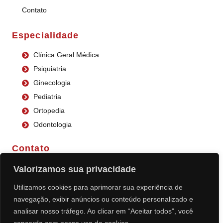
Contato
Especialidade
Clínica Geral Médica
Psiquiatria
Ginecologia
Pediatria
Ortopedia
Odontologia
Contato
Enviar WhatsApp
Valorizamos sua privacidade
(31) 3395-9040
Utilizamos cookies para aprimorar sua experiência de
centralsaudefinanceiro@gmail.com
navegação, exibir anúncios ou conteúdo personalizado e
Av José Faria da Rocha, 4281 Contagem - MG - 32310-
analisar nosso tráfego. Ao clicar em “Aceitar todos”, você
210