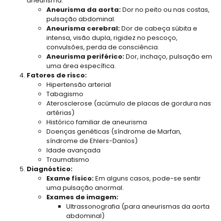
aneurisma.
Aneurisma da aorta:
Dor no peito ou nas costas,
pulsação abdominal.
Aneurisma cerebral:
Dor de cabeça súbita e
intensa, visão dupla, rigidez no pescoço,
convulsões, perda de consciência.
Aneurisma periférico:
Dor, inchaço, pulsação em
uma área específica.
Fatores de risco:
Hipertensão arterial
Tabagismo
Aterosclerose (acúmulo de placas de gordura nas
artérias)
Histórico familiar de aneurisma
Doenças genéticas (síndrome de Marfan,
síndrome de Ehlers-Danlos)
Idade avançada
Traumatismo
Diagnóstico:
Exame físico:
Em alguns casos, pode-se sentir
uma pulsação anormal.
Exames de imagem:
Ultrassonografia (para aneurismas da aorta
abdominal)