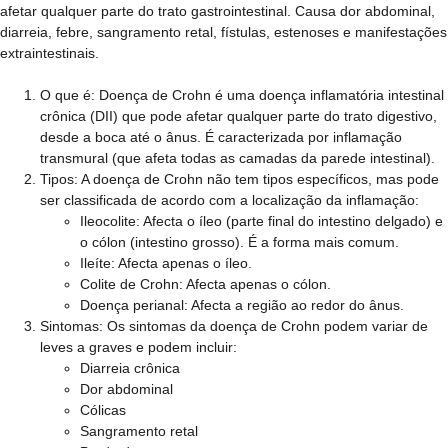
afetar qualquer parte do trato gastrointestinal. Causa dor abdominal,
diarreia, febre, sangramento retal, fístulas, estenoses e manifestações
extraintestinais.
O que é:
Doença de Crohn é uma doença inflamatória intestinal
crônica (DII) que pode afetar qualquer parte do trato digestivo,
desde a boca até o ânus. É caracterizada por inflamação
transmural (que afeta todas as camadas da parede intestinal).
Tipos:
A doença de Crohn não tem tipos específicos, mas pode
ser classificada de acordo com a localização da inflamação:
Ileocolite: Afecta o íleo (parte final do intestino delgado) e
o cólon (intestino grosso). É a forma mais comum.
Ileíte: Afecta apenas o íleo.
Colite de Crohn: Afecta apenas o cólon.
Doença perianal: Afecta a região ao redor do ânus.
Sintomas:
Os sintomas da doença de Crohn podem variar de
leves a graves e podem incluir:
Diarreia crônica
Dor abdominal
Cólicas
Sangramento retal