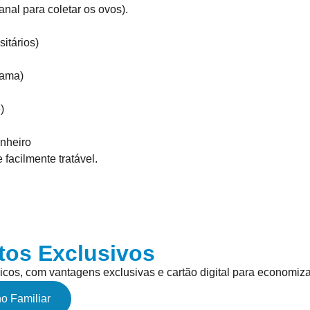
anal para coletar os ovos).
itários)
cama)
)
anheiro
acilmente tratável.
tos Exclusivos
icos, com vantagens exclusivas e cartão digital para economiza
o Familiar