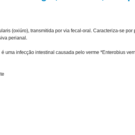
is (oxiúro), transmitida por via fecal-oral. Caracteriza-se por p
iva perianal.
 uma infecção intestinal causada pelo verme *Enterobius vermi
te