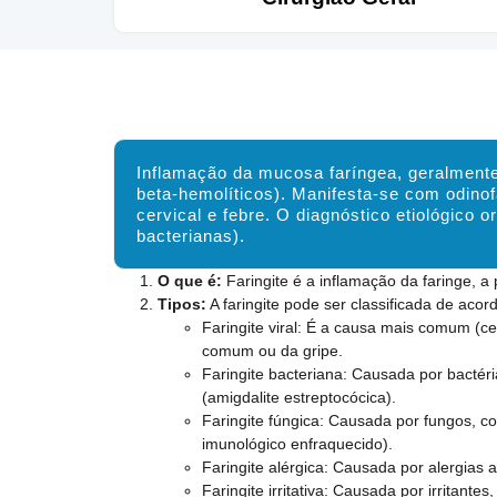
Inflamação da mucosa faríngea, geralmente 
beta-hemolíticos). Manifesta-se com odinof
cervical e febre. O diagnóstico etiológico o
bacterianas).
O que é:
Faringite é a inflamação da faringe, a 
Tipos:
A faringite pode ser classificada de aco
Faringite viral: É a causa mais comum (c
comum ou da gripe.
Faringite bacteriana: Causada por bacté
(amigdalite estreptocócica).
Faringite fúngica: Causada por fungos,
imunológico enfraquecido).
Faringite alérgica: Causada por alergias a
Faringite irritativa: Causada por irritant