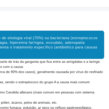
de etiologia viral (70%) ou bacteriana (estreptococos
agia, hiperemia faríngea, exsudato, adenopatia
rienta o tratamento específico (antibiótico para causas
parte de trás da garganta que fica entre as amígdalas e a laringe.
rdo com a causa:
erca de 90% dos casos), geralmente causada por vírus do resfriado
rias, sendo o estreptococo do grupo A a causa mais comum
 como Candida albicans (mais comum em pessoas com sistema
 pólen, ácaros, pelos de animais, etc.
es, como fumaça, poluição, ar seco ou refluxo gastroesofágico.