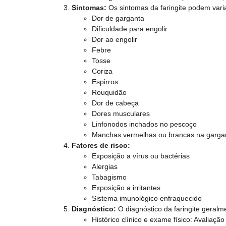
Sintomas:
Os sintomas da faringite podem var
Dor de garganta
Dificuldade para engolir
Dor ao engolir
Febre
Tosse
Coriza
Espirros
Rouquidão
Dor de cabeça
Dores musculares
Linfonodos inchados no pescoço
Manchas vermelhas ou brancas na gargant
Fatores de risco:
Exposição a vírus ou bactérias
Alergias
Tabagismo
Exposição a irritantes
Sistema imunológico enfraquecido
Diagnóstico:
O diagnóstico da faringite geralm
Histórico clínico e exame físico: Avaliaç