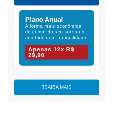
Plano Anual
A forma mais econômica
de cuidar do seu sorriso o
ano todo com tranquilidade.
Apenas 12x R$
29,90
SAIBA MAIS