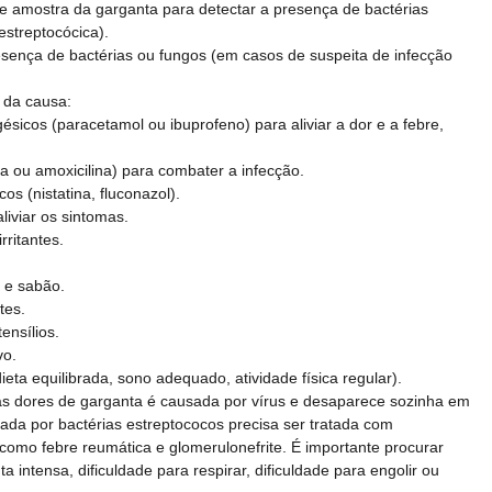
de amostra da garganta para detectar a presença de bactérias
estreptocócica).
resença de bactérias ou fungos (em casos de suspeita de infecção
 da causa:
gésicos (paracetamol ou ibuprofeno) para aliviar a dor e a febre,
ina ou amoxicilina) para combater a infecção.
os (nistatina, fluconazol).
aliviar os sintomas.
irritantes.
 e sabão.
tes.
ensílios.
vo.
eta equilibrada, sono adequado, atividade física regular).
as dores de garganta é causada por vírus e desaparece sozinha em
ada por bactérias estreptococos precisa ser tratada com
 como febre reumática e glomerulonefrite. É importante procurar
 intensa, dificuldade para respirar, dificuldade para engolir ou