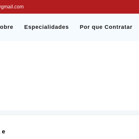
@gmail.com
obre
Especialidades
Por que Contratar
Faringite
Início
Doenças e Sintomas
Faringite
 e