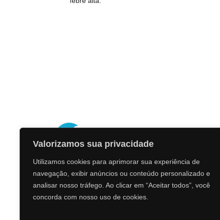
febre alta.
Valorizamos sua privacidade
Utilizamos cookies para aprimorar sua experiência de
Na Central Saúde, nossa missão é democratizar o
navegação, exibir anúncios ou conteúdo personalizado e
saúde, unindo excelência, preços acessíveis e ate
analisar nosso tráfego. Ao clicar em “Aceitar todos”, você
humanizado. Atuamos em Contagem/MG, oferece
concorda com nosso uso de cookies.
especializados e consultas médicas em diversas e
Nossa equipe é formada por profissionais experien