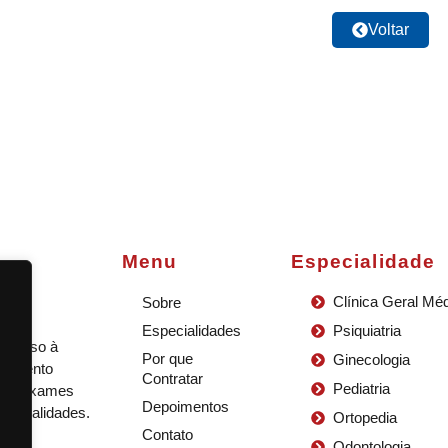
Voltar
Menu
Especialidade
Clínica Geral Mé
Sobre
Especialidades
Psiquiatria
 acesso à
Por que
Ginecologia
ndimento
Contratar
Pediatria
ndo exames
Depoimentos
specialidades.
Ortopedia
tes e
Contato
Odontologia