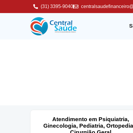
(31) 3395-9040
centralsaudefinanceiro
S
Atendimento em Psiquiatria,
Ginecologia, Pediatria, Ortopedia
Cirurgião Geral