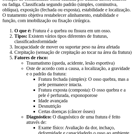
ou fadiga. Classificada segundo padrão (simples, cominutiva,
oblíqua), exposição (fechada ou exposta), estabilidade e localização.
O tratamento objetiva restabelecer alinhamento, estabilidade e
função, com imobilização ou fixação cirúrgica.
O que é:
Fratura é a quebra ou fissura em um osso.
Tipos:
Existem vários tipos diferentes de fraturas,
classificadosformidade
Incapacidade de mover ou suportar peso na área afetada
Crepitação (sensação de crepitação ao tocar na área da fratura)
Fatores de risco:
Traumatismo (queda, acidente, lesão esportiva)
Oste de acordo com a causa, a localização, a gravidade
e o padrão da fratura:
Fratura fechada (simples): O osso quebra, mas a
pele permanece intacta.
Fratura exposta (composta): O osso quebra e a
pele é perfurada, exponoporose
Idade avançada
Desnutrição
Certas doenças (câncer ósseo)
Diagnóstico:
O diagnóstico de uma fratura é feito
através de:
Exame físico: Avaliação da dor, inchaço,
deformidade e capacidadedo o osso ao ambiente