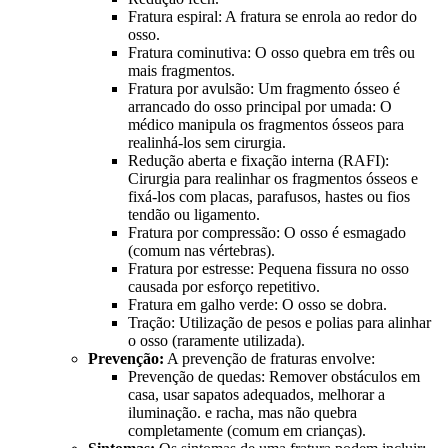
Fratura espiral: A fratura se enrola ao redor do
osso.
Fratura cominutiva: O osso quebra em três ou
mais fragmentos.
Fratura por avulsão: Um fragmento ósseo é
arrancado do osso principal por umada: O
médico manipula os fragmentos ósseos para
realinhá-los sem cirurgia.
Redução aberta e fixação interna (RAFI):
Cirurgia para realinhar os fragmentos ósseos e
fixá-los com placas, parafusos, hastes ou fios
tendão ou ligamento.
Fratura por compressão: O osso é esmagado
(comum nas vértebras).
Fratura por estresse: Pequena fissura no osso
causada por esforço repetitivo.
Fratura em galho verde: O osso se dobra.
Tração: Utilização de pesos e polias para alinhar
o osso (raramente utilizada).
Prevenção:
A prevenção de fraturas envolve:
Prevenção de quedas: Remover obstáculos em
casa, usar sapatos adequados, melhorar a
iluminação. e racha, mas não quebra
completamente (comum em crianças).