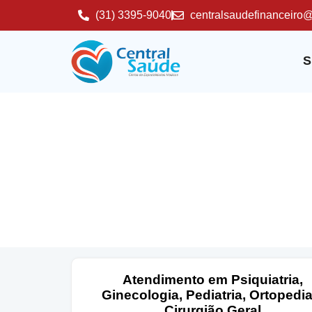
(31) 3395-9040
centralsaudefinanceiro
S
Atendimento em Psiquiatria,
Ginecologia, Pediatria, Ortopedia
Cirurgião Geral