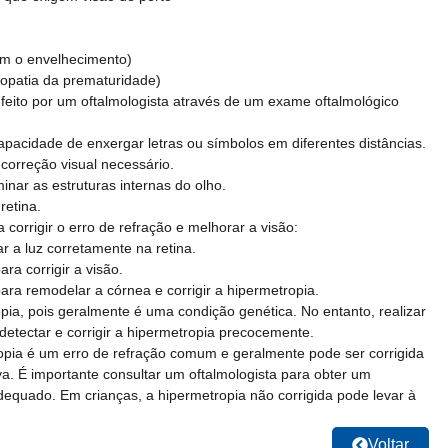
om o envelhecimento)
nopatia da prematuridade)
feito por um oftalmologista através de um exame oftalmológico
capacidade de enxergar letras ou símbolos em diferentes distâncias.
correção visual necessário.
ar as estruturas internas do olho.
retina.
corrigir o erro de refração e melhorar a visão:
r a luz corretamente na retina.
ra corrigir a visão.
ara remodelar a córnea e corrigir a hipermetropia.
ia, pois geralmente é uma condição genética. No entanto, realizar
detectar e corrigir a hipermetropia precocemente.
opia é um erro de refração comum e geralmente pode ser corrigida
iva. É importante consultar um oftalmologista para obter um
dequado. Em crianças, a hipermetropia não corrigida pode levar à
Voltar