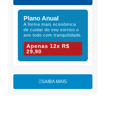
Plano Anual
A forma mais econômica
de cuidar do seu sorriso o
ano todo com tranquilidade.
Apenas 12x R$
29,90
SAIBA MAIS