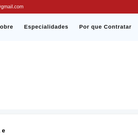
@gmail.com
obre
Especialidades
Por que Contratar
Hipermetropia
Início
Doenças e Sintomas
Hipermetropia
 e