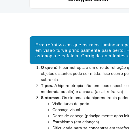
Erro refrativo em que os raios luminosos p
em visão turva principalmente para perto.
astenopia e cefaleia. Corrigida com lentes c
O que é:
Hipermetropia é um erro de refração qu
objetos distantes pode ser nítida. Isso ocorre 
sobre ela.
Tipos:
A hipermetropia não tem tipos específico
moderada ou alta) e a causa (axial, refrativa).
Sintomas:
Os sintomas da hipermetropia podem 
Visão turva de perto
Cansaço visual
Dores de cabeça (principalmente após leit
Estrabismo (em crianças)
Dificuldade para se concentrar em tarefa