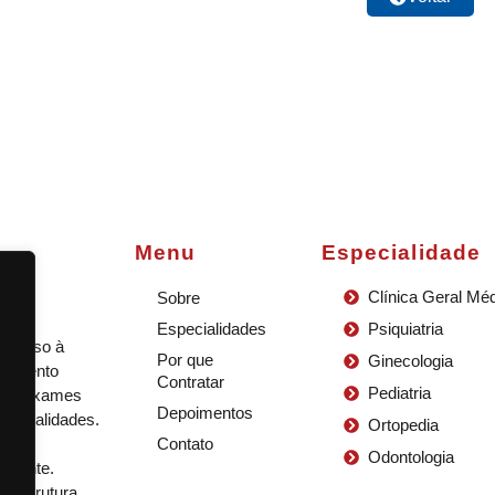
Menu
Especialidade
Clínica Geral Mé
Sobre
Especialidades
Psiquiatria
 acesso à
Por que
Ginecologia
ndimento
Contratar
Pediatria
ndo exames
Depoimentos
specialidades.
Ortopedia
tes e
Contato
Odontologia
aciente.
m estrutura