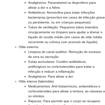
Analgésicos: Paracetamol ou ibuprofeno para
aliviar a dor e a febre.
Antibióticos: Amoxicilina para tratar infecções
bacterianas (prescritos em casos de infecção grave
ou persistente, ou em crianças pequenas).
Tubos de ventilação: Pequenos tubos inseridos
cirurgicamente no tímpano para ajudar a drenar o
líquido do ouvido médio (em casos de otite média
recorrente ou crônica com acúmulo de líquido).
Otite externa:
Limpeza do canal auditivo: Remoção do excesso
de cera ou secreção.
Gotas auriculares: Contêm antibióticos,
antifúngicos ou corticosteroides para tratar a
infecção e reduzir a inflamação.
Analgésicos: Para aliviar a dor.
Otite interna (labirintite):
Medicamentos: Anti-histamínicos, antieméticos e
corticosteroides para aliviar a tontura, as náuseas e
os vômitos.
Repouso: Para permitir que o corpo se recupere.