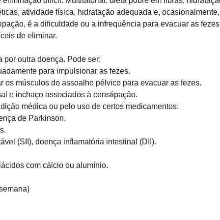
liminação difícil. Multifatorial: dieta pobre em fibras, hidra
icas, atividade física, hidratação adequada e, ocasionalmente, 
pação, é a dificuldade ou a infrequência para evacuar as feze
ceis de eliminar.
a por outra doença. Pode ser:
quadamente para impulsionar as fezes.
ar os músculos do assoalho pélvico para evacuar as fezes.
al e inchaço associados à constipação.
ndição médica ou pelo uso de certos medicamentos:
ença de Parkinson.
s.
vel (SII), doença inflamatória intestinal (DII).
iácidos com cálcio ou alumínio.
 semana)