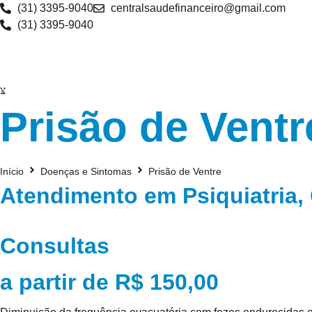
Ir
(31) 3395-9040
centralsaudefinanceiro@gmail.com
para
(31) 3395-9040
o
conteúdo
Prisão de Ventr
Início
Doenças e Sintomas
Prisão de Ventre
Atendimento em Psiquiatria, 
Consultas
a partir de R$ 150,00