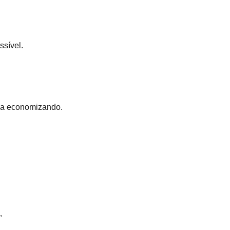
ssível.
lia economizando.
,