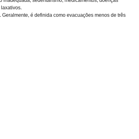
tação inadequada, sedentarismo, medicamentos, doenças
laxativos.
s. Geralmente, é definida como evacuações menos de três