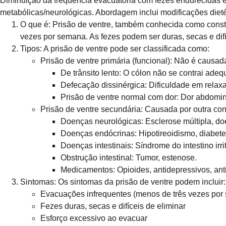
Diminuição da frequência evacuatória com fezes endurecidas e e
metabólicas/neurológicas. Abordagem inclui modificações dietét
O que é:
Prisão de ventre, também conhecida como consti
vezes por semana. As fezes podem ser duras, secas e difí
Tipos:
A prisão de ventre pode ser classificada como:
Prisão de ventre primária (funcional): Não é causad
De trânsito lento: O cólon não se contrai ade
Defecação dissinérgica: Dificuldade em relax
Prisão de ventre normal com dor: Dor abdomin
Prisão de ventre secundária: Causada por outra co
Doenças neurológicas: Esclerose múltipla, do
Doenças endócrinas: Hipotireoidismo, diabete
Doenças intestinais: Síndrome do intestino irritá
Obstrução intestinal: Tumor, estenose.
Medicamentos: Opioides, antidepressivos, ant
Sintomas:
Os sintomas da prisão de ventre podem incluir:
Evacuações infrequentes (menos de três vezes por
Fezes duras, secas e difíceis de eliminar
Esforço excessivo ao evacuar