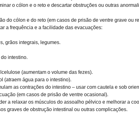
inar o cólon e o reto e descartar obstruções ou outras anormal
ção do cólon e do reto (em casos de prisão de ventre grave ou ref
ar a frequência e a facilidade das evacuações:
s, grãos integrais, legumes.
do intestino.
ilcelulose (aumentam o volume das fezes).
l (atraem água para o intestino).
mulam as contrações do intestino – usar com cautela e sob orie
cuação (em casos de prisão de ventre ocasional).
der a relaxar os músculos do assoalho pélvico e melhorar a co
os graves de obstrução intestinal ou outras complicações.