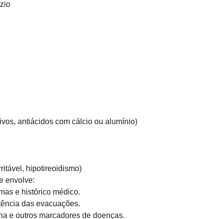
zio
vos, antiácidos com cálcio ou alumínio)
itável, hipotireoidismo)
e envolve:
omas e histórico médico.
istência das evacuações.
ana e outros marcadores de doenças.