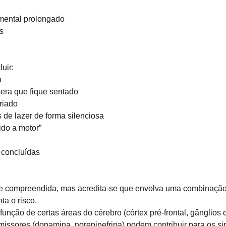
 mental prolongado
s
uir:
a
era que fique sentado
riado
 de lazer de forma silenciosa
ido a motor”
 concluídas
 compreendida, mas acredita-se que envolva uma combinação d
a o risco.
função de certas áreas do cérebro (córtex pré-frontal, gânglios
issores (dopamina, norepinefrina) podem contribuir para os si