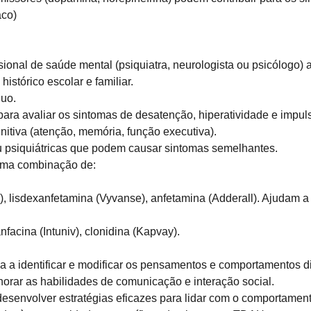
aco)
ional de saúde mental (psiquiatra, neurologista ou psicólogo) a
histórico escolar e familiar.
duo.
ara avaliar os sintomas de desatenção, hiperatividade e impul
nitiva (atenção, memória, função executiva).
u psiquiátricas que podem causar sintomas semelhantes.
uma combinação de:
a), lisdexanfetamina (Vyvanse), anfetamina (Adderall). Ajudam a
nfacina (Intuniv), clonidina (Kapvay).
a a identificar e modificar os pensamentos e comportamentos 
horar as habilidades de comunicação e interação social.
desenvolver estratégias eficazes para lidar com o comportamento