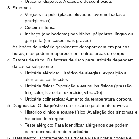
Urticária idiopática: A causa é desconhecida.
Sintomas:
Vergões na pele (placas elevadas, avermelhadas e
pruriginosas)
Coceira intensa
Inchaço (angioedema) nos lábios, pálpebras, língua ou
garganta (em casos mais graves)
As lesões de urticária geralmente desaparecem em poucas
horas, mas podem reaparecer em outras áreas do corpo.
Fatores de risco:
Os fatores de risco para urticária dependem
da causa subjacente:
Urticária alérgica: Histórico de alergias, exposição a
alérgenos conhecidos.
Urticária física: Exposição a estímulos físicos (pressão,
frio, calor, luz solar, exercício, vibração).
Urticária colinérgica: Aumento da temperatura corporal.
Diagnóstico:
O diagnóstico da urticária geralmente envolve:
Histórico clínico e exame físico: Avaliação dos sintomas e
histórico de alergias.
Teste alérgico: Para identificar alérgenos que podem
estar desencadeando a urticária.
Tratamento:
O tratamento da urticária visa aliviar a coceira e